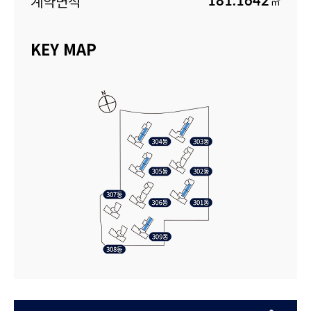
계약면적
181.1642
㎡
KEY MAP