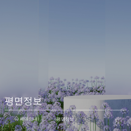
평면정보
전용·공급·계약면적과 세대수를 타입별로 비교하고, 단지 키맵으로
평면정보·E모델하우스·마감재리스트 탭을 함께 참고하세요. 도면·
평면정보
세대안내
평면정보