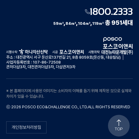
1800.2333
,
,
,
총 951세대
59
㎡
84
㎡
104
㎡
119
㎡
주소 : 대전광역시 서구 둔산로137번길 21, 8층 8059호(둔산동, 대승빌딩) │
사업자등록번호 : 107-86-72508
관저더샵3차, 대전관저더샵3차, 더샵관저3차
※ 본 홈페이지에 사용된 이미지는 소비자의 이해를 돕기 위해 제작된 것으로 실제와
차이가 있을 수 있습니다.
ⓒ 2026 POSCO ECO&CHALLENGE CO., LTD.ALL RIGHTS RESERVED
개인정보처리방침
TOP