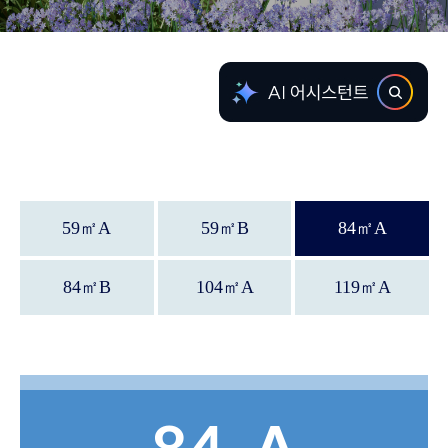
59
㎡
A
59
㎡
B
84
㎡
A
84
㎡
B
104
㎡
A
119
㎡
A