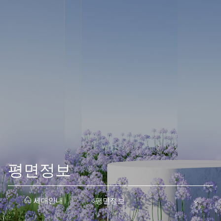
평면정보
전용·공급·계약면적과 세대수를 타입별로 비교하고, 단지 키맵으로
평면정보·E모델하우스·마감재리스트 탭을 함께 참고하세요. 도면·
평면정보
세대안내
평면정보