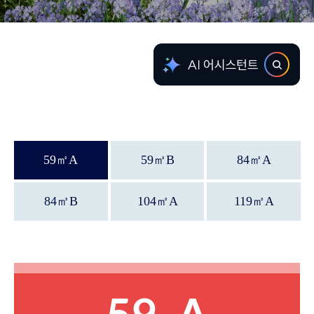
59
㎡
A
59
㎡
B
84
㎡
A
84
㎡
B
104
㎡
A
119
㎡
A