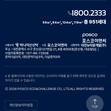
1800.2333
,
,
,
총 951세대
59
㎡
84
㎡
104
㎡
119
㎡
주소 : 대전광역시 서구 둔산로137번길 21, 8층 8059호(둔산동, 대승빌딩) │
사업자등록번호 : 107-86-72508
관저더샵3차, 대전관저더샵3차, 더샵관저3차
※ 본 홈페이지에 사용된 이미지는 소비자의 이해를 돕기 위해 제작된 것으로 실제와
차이가 있을 수 있습니다.
ⓒ 2026 POSCO ECO&CHALLENGE CO., LTD.ALL RIGHTS RESERVED
개인정보처리방침
TOP