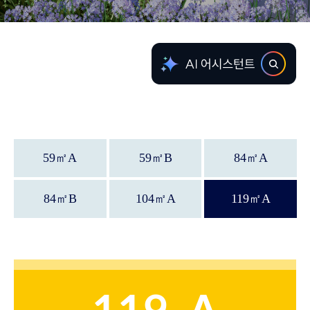
59
㎡
A
59
㎡
B
84
㎡
A
84
㎡
B
104
㎡
A
119
㎡
A