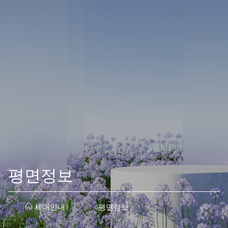
평면정보
전용·공급·계약면적과 세대수를 타입별로 비교하고, 단지 키맵으로
평면정보·E모델하우스·마감재리스트 탭을 함께 참고하세요. 도면·
평면정보
세대안내
평면정보