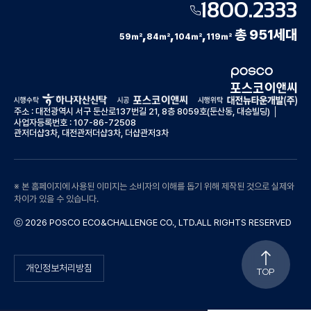
1800.2333
,
,
,
총 951세대
59
㎡
84
㎡
104
㎡
119
㎡
주소 : 대전광역시 서구 둔산로137번길 21, 8층 8059호(둔산동, 대승빌딩) │
사업자등록번호 : 107-86-72508
관저더샵3차, 대전관저더샵3차, 더샵관저3차
※ 본 홈페이지에 사용된 이미지는 소비자의 이해를 돕기 위해 제작된 것으로 실제와
차이가 있을 수 있습니다.
ⓒ 2026 POSCO ECO&CHALLENGE CO., LTD.ALL RIGHTS RESERVED
개인정보처리방침
TOP