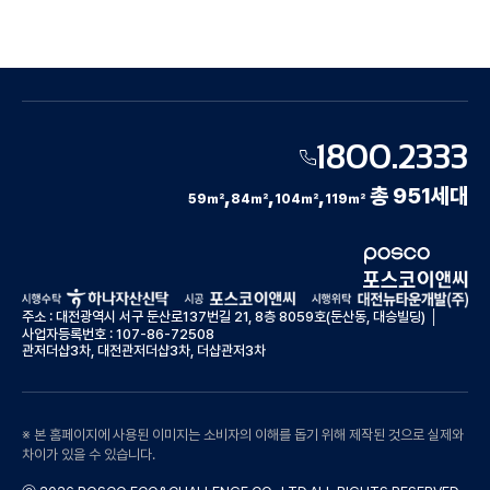
1800.2333
,
,
,
총 951세대
59
㎡
84
㎡
104
㎡
119
㎡
주소 : 대전광역시 서구 둔산로137번길 21, 8층 8059호(둔산동, 대승빌딩) │
사업자등록번호 : 107-86-72508
관저더샵3차, 대전관저더샵3차, 더샵관저3차
※ 본 홈페이지에 사용된 이미지는 소비자의 이해를 돕기 위해 제작된 것으로 실제와
차이가 있을 수 있습니다.