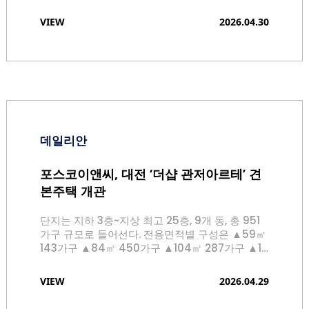
정의 달, 황금연휴를 맞아 방문객을 위한 다양한 이
벤트가 1일부터 5일까지 다채롭게 운영된다. 이번
VIEW
2026.04.30
연휴 이벤트는 청약 경품 이벤트, 견본주택 방문 선
착순 이벤트, 키오스크 룰렛 이벤트, 오픈 기념 추
첨 이벤트, 상담 이벤트, 어린이날 특별 행사, 푸드
트럭 먹거리 제공까지 다양한 프로그램으로 구성
된다.
데일리안
포스코이앤씨, 대전 ‘더샵 관저아르테’ 견
본주택 개관
단지는 지하 3층~지상 최고 25층, 9개 동, 총 951
가구 규모로 들어선다. 전용면적별 구성은 ▲59㎡
143가구 ▲84㎡ 450가구 ▲104㎡ 287가구 ▲11
9㎡ 71가구다. ‘더샵 관저아르테’는 관저더샵과 관
저더샵2차에 이어 관저지구 내 세 번째로 공급되
VIEW
2026.04.29
는 더샵 브랜드 단지다. 병·의원과 학원, 상업시설
이 이미 갖춰진 관저지구에 들어서며, 근린공원과