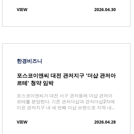
센터와 GX룸, 사우나를 비롯, 골프연습장, 탁구장,
작은도서관, 프라이빗 독서실 등이 계획돼 있습니
VIEW
2026.04.30
다. 1년간 무상 제공되는 헬스케어 라운지와 인공
지능(AI) 기반 헬스케어 시스템 도입도 검토 중입
니다. 또한 주차 대수는 총 1,594대, 세대당 약 1.67
대 수준으로 넉넉한 편입니다.
한경비즈니
포스코이앤씨 대전 관저지구 '더샵 관저아
르테' 청약 임박
포스코이앤씨가 대전 서구 관저동에 더샵 관저아
르테를 분양한다. 기존 관저더샵과 관저더샵2차에
이은 관저지구 내 세 번째 더샵 브랜드로 지역 내
수요가 예상된다.
VIEW
2026.04.28