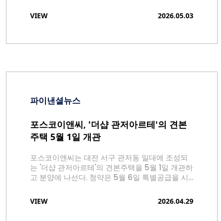
에도 현장에는 '대기 동선'이 형성돼 있었다. 입구
앞부터 시작된 줄은 펜스를 따라 구간별로 나뉘어
VIEW
2026.05.03
이어졌고, 천막 아래로 대기 인파가 겹겹이 쌓였다.
파이낸셜뉴스
포스코이앤씨, '더샵 관저아르테'의 견본
주택 5월 1일 개관
포스코이앤씨는 대전 서구 관저동 일대에 조성되
는 '더샵 관저아르테'의 견본주택을 5월 1일 개관하
고 분양에 나선다. 청약은 5월 6일 특별공급을 시
작으로 7일 1순위, 8일 2순위 청약이 진행된다.
VIEW
2026.04.29